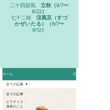
二十四節気
立秋（8/7〜
8/22）
七十二候
涼風至（すづ
かぜいたる）（8/7〜
8/12）
ホーム
全ての記事
全ての記事
ピラティス・
身体のこと