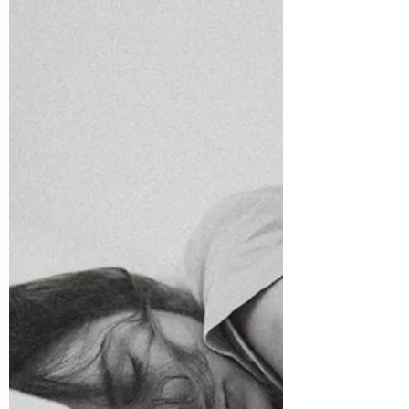
吸も浅くなる 3. 朝イチの内臓は、まだ眠
っている 4. 朝イチで「肺」と「脾」にス
イッチを入れよう <<朝のだるい身体にア
プローチしたいふたつの臓——「肺」と
「脾」>> 私たちの生命維持に欠かせない
のが、呼吸と食事。 東洋医学では五臓
（肝・心・脾・肺・腎）がそれぞれ異な
る役割を担っており、呼吸は「肺」が司
り、飲食物の消化吸収は「脾」が司りま
す。 <<胸郭が硬いと、呼吸も浅くなる
>> 肺は胸郭（肋骨や胸骨まわりの骨格）
に覆われているため、胸郭の動きが硬く
なると呼吸も自然と浅くなってしまいま
す。 寝起きの身体は、まさにこの「胸
郭」が硬く動かしにくい状態。 そのまま
では呼吸が浅くなり、身体に取り込める
エネルギーも