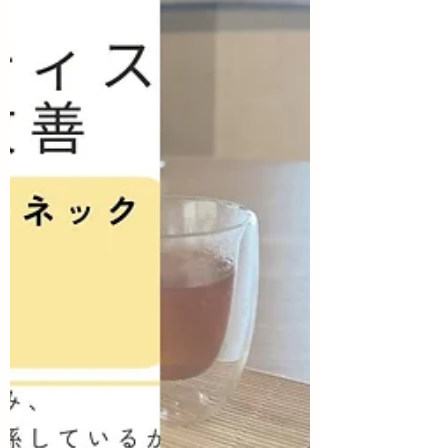
「疲れているのは普通のこと」と思って
いませんか？ いきなりですが💡 これまで
サングラスをかける習慣がなかったので
すが、ついに新しいサングラスを手に入
れました。 サングラスをかけていなかっ
た理由はシンプルに、似合わないから！
笑 でもここ数年、年々日差しが強くなっ
てきている気がしています。 日傘をさし
ていてもアスファルトの照り返しが眩し
く、「紫外線って目にも良くないんだよ
な……」という思いがずっとありまし
た。 そこで思いきって、サングラスデビ
ューを果たしたわけです。 なんと！ かけ
てみると、視界がぐっとクリアに！ こん
なに目が楽ってことは、それだけ目に負
担をかけていたということですよね。 "紫
外線"と言うと皮膚への影響のイメージが
強いですが、目を通じて受けた刺激は脳