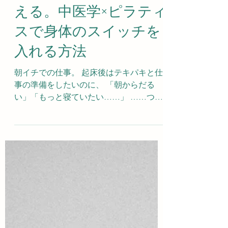
6月12日
読了時間: 3分
ピラティス・身体のこと
「朝からだるい」を整
える。中医学×ピラティ
スで身体のスイッチを
入れる方法
朝イチでの仕事。 起床後はテキパキと仕
事の準備をしたいのに、 「朝からだる
い」「もっと寝ていたい……」 ……つら
いですよね😭 睡眠不足・自律神経の乱れ
などさまざまな原因がありますが、今回
は「身体を目覚めさせるアプローチ」を
お伝えしていきます。 もくじ 1. 朝のだる
い身体にアプローチしたいふたつの臓
——「肺」と「脾」 2. 胸郭が硬いと、呼