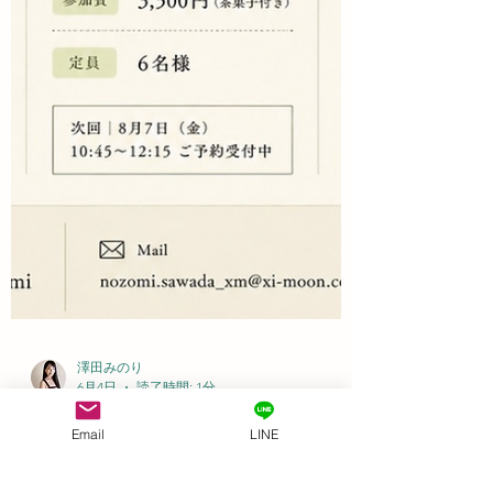
澤田みのり
Email
LINE
6月4日
読了時間: 1分
お知らせ