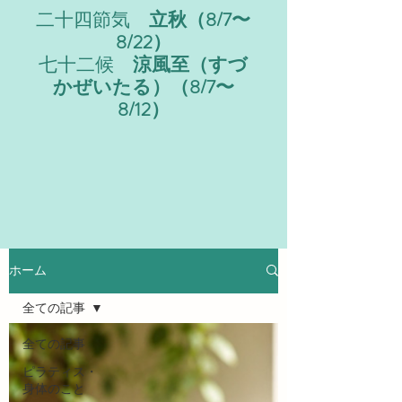
二十四節気
立秋（8/7〜
8/22）
七十二候
涼風至（すづ
かぜいたる）（8/7〜
8/12）
ホーム
全ての記事
全ての記事
ピラティス・
身体のこと