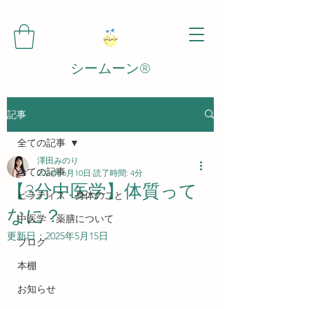
シームーン®️
記事
全ての記事
澤田みのり
全ての記事
2024年6月10日
読了時間: 4分
【3分中医学】体質って
ピラティス・身体のこと
なに？
中医学・薬膳について
更新日：
2025年5月15日
ブログ
本棚
お知らせ