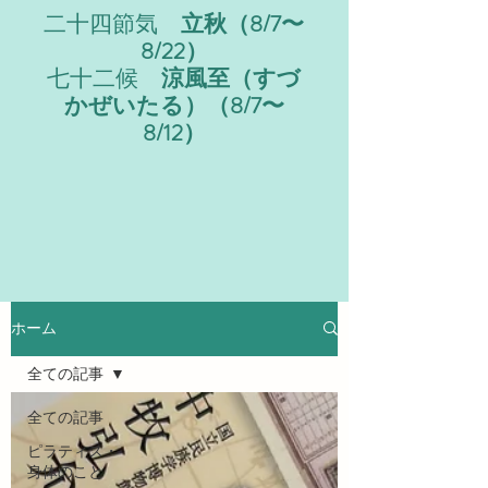
二十四節気
立秋（8/7〜
8/22）
七十二候
涼風至（すづ
かぜいたる）（8/7〜
8/12）
ホーム
全ての記事
全ての記事
ピラティス・
身体のこと