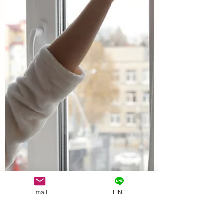
演会がありました。 登壇されたのは、日
本東方医学会の会長・順天堂大学医学部
講師の長瀬眞彦先生。 講演の内容は、西
洋医学と比較して東洋医学とはなに
か？ という基本的な内容でしたが、新
たな気づきがたくさんあってとても面白
かったです。 中医学を学ぶ身として、改
めて自分たちが学んでいる医学の視点の
違いを認識できた時間でした。 もくじ 1.
西洋医学と東洋医学の違い（1）冷やす薬
はいっぱいあるのに、温める薬は？ 2. 西
洋医学と東洋医学の違い（2）「病気と健
康」をどうとらえるか 3. 同じ学びでも、
角度が変わるから面白い 西洋医学と東洋
医学の違い（1）冷やす薬はいっぱいある
のに、温める薬は？ 印象的だったのが、
Email
LINE
西洋医学と東洋医学における「冷え」へ
の対処の違い。 西洋医学では、ロキソニ
ンやカロナールなど、「冷やす」「抗炎