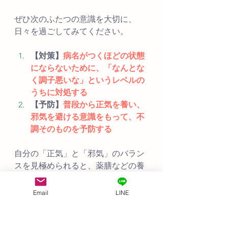
ぜひ次のふたつの意識を大切に、
日々を過ごしてみてください。
【対策】
病名がつくほどの状態
にならないために、「なんとな
く調子悪いな」というレベルの
うちに対処する
【予防】
普段から正気を養い、
邪気を避ける意識をもって、不
調そのものを予防する
自分の「正気」と「邪気」のバラン
スを見極められると、薬膳などの養
生法も、もっと自分に合ったかたち
で取り入れられるようになります
Email
LINE
よ。
（見極め方についても、将来的にブ
ログにまとめていく予定です。お楽