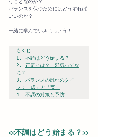
うことなのか？
バランスを保つためにはどうすれば
いいのか？
一緒に学んでいきましょう！
もくじ
1. 
不調はどう始まる？
2. 
正気とは？　邪気ってな
に？
3. 
バランスの乱れのタイ
プ：「虚」と「実」
4. 
不調の対策と予防
<<不調はどう始まる？>>