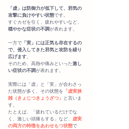
「虚」は防御力が低下して、邪気の
攻撃に負けやすい状態
です。
すぐカゼを引く、疲れやすいなど、
穏やかな症状の不調
が表れます。
一方で
「実」には正気も存在するの
で、侵入してきた邪気と攻防を繰り
広げます
。
そのため、高熱や痛みといった
激し
い症状の不調
が表れます。
実際には「虚」と「実」が合わさっ
た状態が多く、その状態を
「虚実挟
雑（きょじつきょうざつ」
と言いま
す。
たとえば、「疲れているだけでな
く、激しい頭痛もする」など、
虚実
の両方の特徴をあわせもつ状態
で