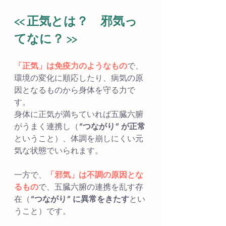
<< 正気とは？　邪気っ
てなに？ >>
「正気」は免疫力のようなもの
で、
環境の変化に順応したり、病気の原
因となるものから身体を守る力で
す。
身体に正気が満ちていれば五臓六腑
がうまく連携し（
“つながり” が正常
ということ）、体調を崩しにくい元
気な状態でいられます。
一方で、
「邪気」は不調の原因とな
るもの
で、五臓六腑の連携を乱す存
在（
“つながり” に異常をきたす
とい
うこと）です。