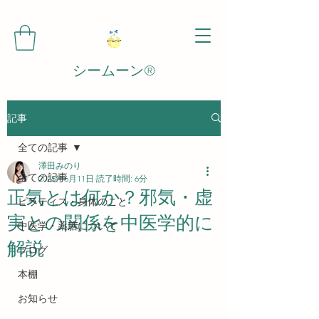
シームーン®️
記事
全ての記事
澤田みのり
全ての記事
2025年6月11日
読了時間: 6分
正気とは何か？邪気・虚
ピラティス・身体のこと
実との関係を中医学的に
中医学・薬膳について
解説
ブログ
本棚
お知らせ