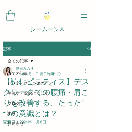
シームーン®️
記事
全ての記事
澤田みのり
全ての記事
2024年9月10日
読了時間: 3分
【読むピラティス】デス
ピラティス・身体のこと
クワークでの腰痛・肩こ
中医学・薬膳について
りを改善する、たった1
ブログ
つの意識とは？
本棚
更新日：
2024年11月8日
お知らせ