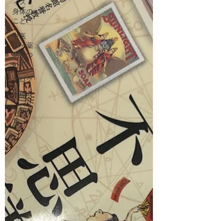
ィス・
身体の
こと
中医
学・薬
膳につ
いて
ブログ
本棚
お知ら
せ