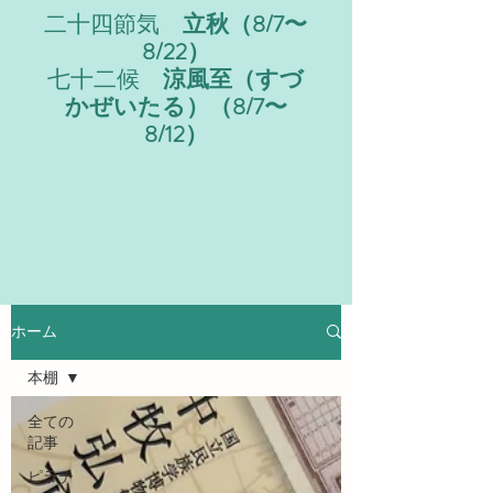
二十四節気
立秋（8/7〜
8/22）
七十二候
涼風至（すづ
かぜいたる）（8/7〜
8/12）
ホーム
本棚
全ての
記事
ピラテ