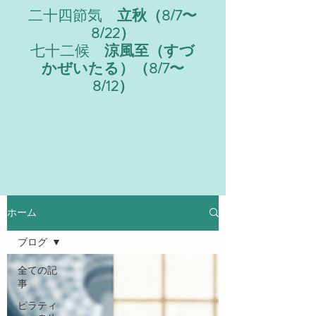
二十四節気
立秋（8/7〜
8/22）
七十二候
涼風至（すづ
かぜいたる）（8/7〜
8/12）
ホーム
ブログ
全ての記
事
ピラティ