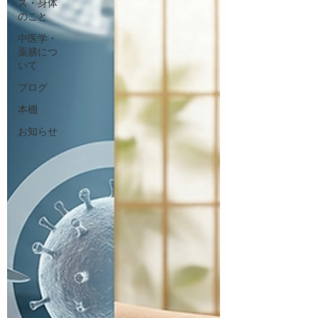
ス・身体
のこと
中医学・
薬膳につ
いて
ブログ
本棚
お知らせ