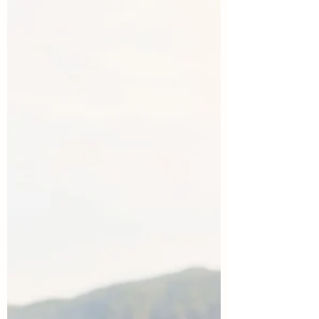
洋医学と比較して東洋医学とはなに
か？ という基本的な内容でしたが、新
たな気づきがたくさんあってとても面白
かったです。 中医学を学ぶ身として、改
めて自分たちが学んでいる医学の視点の
違いを認識できた時間でした。 もくじ 1.
西洋医学と東洋医学の違い（1）冷やす薬
はいっぱいあるのに、温める薬は？ 2. 西
洋医学と東洋医学の違い（2）「病気と健
康」をどうとらえるか 3. 同じ学びでも、
角度が変わるから面白い 西洋医学と東洋
医学の違い（1）冷やす薬はいっぱいある
のに、温める薬は？ 印象的だったのが、
西洋医学と東洋医学における「冷え」へ
の対処の違い。 西洋医学では、ロキソニ
ンやカロナールなど、「冷やす」「抗炎
症」という観点の薬がたくさんある一方
で、「温める」という薬は温湿布くらい
しかないのだそう。 それと比較して、東