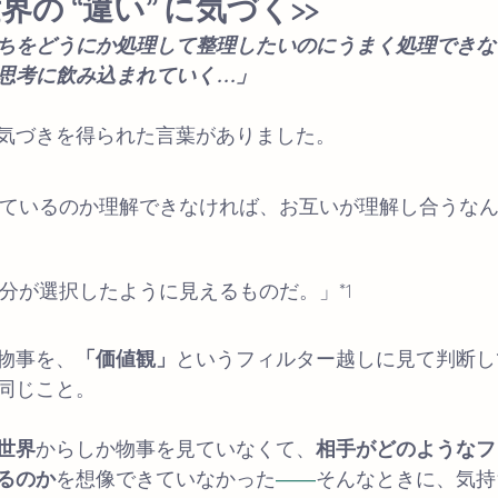
界の “違い” に気づく>>
ちをどうにか処理して整理したいのにうまく処理できな
思考に飲み込まれていく…」
気づきを得られた言葉がありました。
ているのか理解できなければ、お互いが理解し合うな
分が選択したように見えるものだ。」*1
物事を、
「価値観」
というフィルター越しに見て判断し
同じこと。
世界
からしか物事を見ていなくて、
相手がどのようなフ
るのか
を想像できていなかった
――
そんなときに、気持