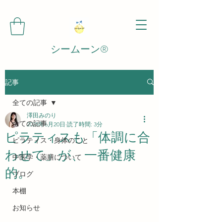
シームーン®️
記事
全ての記事
澤田みのり
全ての記事
2025年6月20日
読了時間: 3分
ピラティスも「体調に合
ピラティス・身体のこと
わせて」が、一番健康
中医学・薬膳について
的。
ブログ
本棚
お知らせ