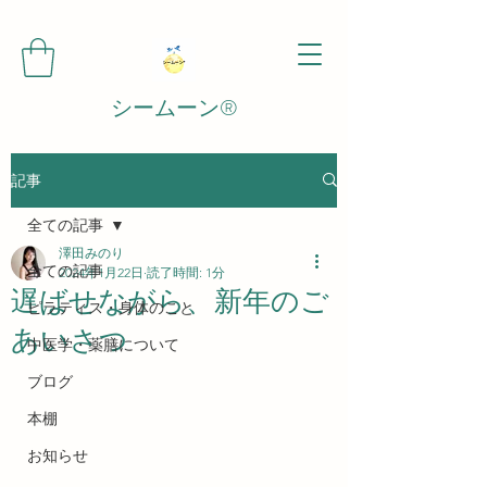
シームーン®️
記事
全ての記事
澤田みのり
全ての記事
2024年1月22日
読了時間: 1分
遅ばせながら、新年のご
ピラティス・身体のこと
あいさつ
中医学・薬膳について
ブログ
本棚
お知らせ