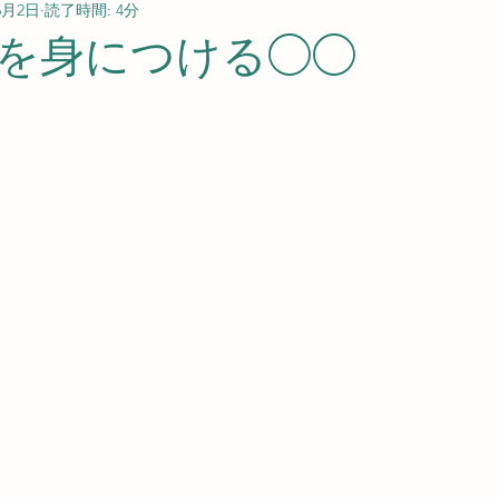
6月2日
読了時間: 4分
を身につける◯◯