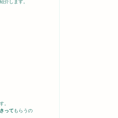
紹介します。
す。
ききって
もらうの